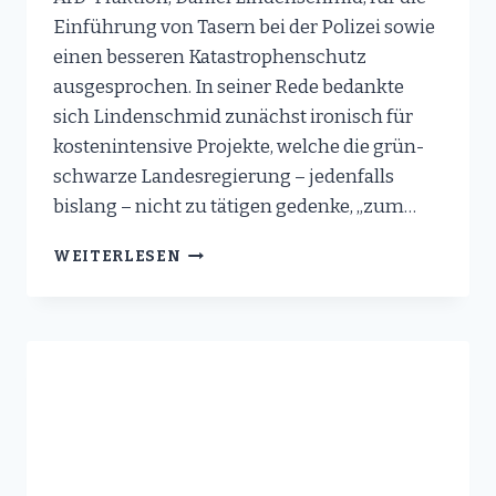
Einführung von Tasern bei der Polizei sowie
einen besseren Katastrophenschutz
ausgesprochen. In seiner Rede bedankte
sich Lindenschmid zunächst ironisch für
kostenintensive Projekte, welche die grün-
schwarze Landesregierung – jedenfalls
bislang – nicht zu tätigen gedenke, „zum…
HAUSHALTSDEBATTE
WEITERLESEN
IM
LANDTAG:
AFD-
INNENPOLITIKER
LINDENSCHMID
WIRBT
FÜR
EINFÜHRUNG
VON
TASERN