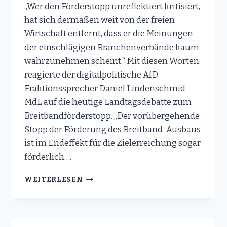
„Wer den Förderstopp unreflektiert kritisiert,
hat sich dermaßen weit von der freien
Wirtschaft entfernt, dass er die Meinungen
der einschlägigen Branchenverbände kaum
wahrzunehmen scheint.“ Mit diesen Worten
reagierte der digitalpolitische AfD-
Fraktionssprecher Daniel Lindenschmid
MdL auf die heutige Landtagsdebatte zum
Breitbandförderstopp. „Der vorübergehende
Stopp der Förderung des Breitband-Ausbaus
ist im Endeffekt für die Zielerreichung sogar
förderlich….
AFD-
WEITERLESEN
DIGITALPOLITIKER
LINDENSCHMID
ZU
BREITBAND-