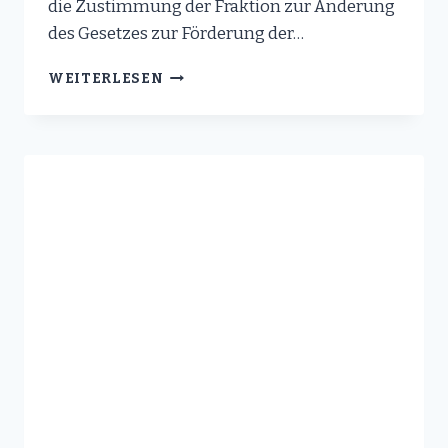
die Zustimmung der Fraktion zur Änderung
des Gesetzes zur Förderung der…
MEHR
WEITERLESEN
TRANSPARENZ
UND
BÜRGERBETEILIGUNG
BEI
DER
DIGITALISIERUNG