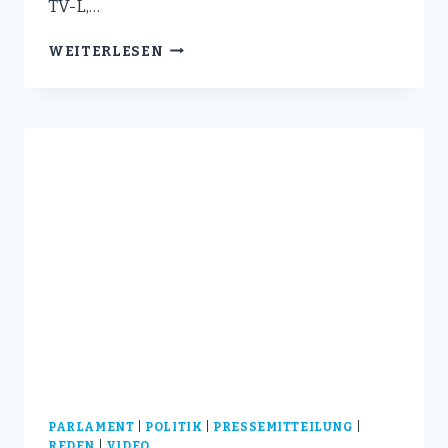
TV-L,…
LANDESREGIERUNG
WEITERLESEN
LÄSST
BEI
CYBERSICHERHEIT
KONSEQUENZ
VERMISSEN
PARLAMENT
|
POLITIK
|
PRESSEMITTEILUNG
|
REDEN
|
VIDEO