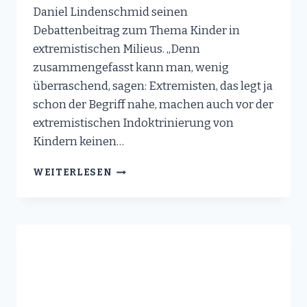
Daniel Lindenschmid seinen
Debattenbeitrag zum Thema Kinder in
extremistischen Milieus. „Denn
zusammengefasst kann man, wenig
überraschend, sagen: Extremisten, das legt ja
schon der Begriff nahe, machen auch vor der
extremistischen Indoktrinierung von
Kindern keinen…
VERFASSUNGSSCHUTZ
WEITERLESEN
IN
EXTREMISMUS-
DEBATTE
EINSEITIG
FOKUSSIERT
–
ES
SIND
TATEN