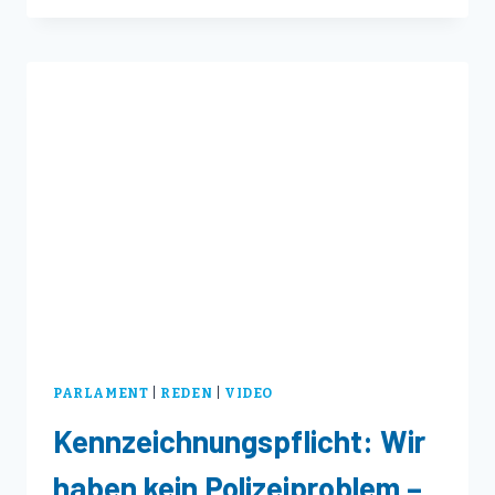
DER
BÜRGER
DARF
NICHT
ZUM
GLÄSERNEN
BÜRGER
WERDEN!
PARLAMENT
|
REDEN
|
VIDEO
Kennzeichnungspflicht: Wir
haben kein Polizeiproblem –