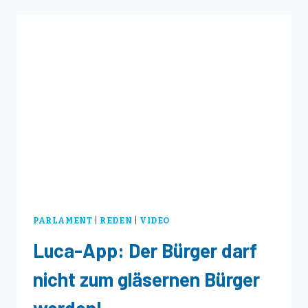
WÄHREND
CORONA:
LINDENSCHMID
(AFD)
ÜBT
HARSCHE
KRITIK
AN
PANDEMIE-
POLITIK
DER
REGIERUNG
PARLAMENT
|
REDEN
|
VIDEO
Luca-App: Der Bürger darf
nicht zum gläsernen Bürger
werden!