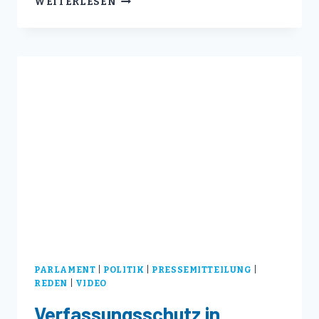
WEITERLESEN
GIBT
ES
NUR
GANZ
ODER
GAR
NICHT
–
ENTWEDER
ER
IST
ROBUST,
ODER
ER
IST
WERTLOS
PARLAMENT
|
POLITIK
|
PRESSEMITTEILUNG
|
REDEN
|
VIDEO
Verfassungsschutz in