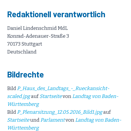
Redaktionell verantwortlich
Daniel Lindenschmid MdL
Konrad-Adenauer-Straße 3
70173 Stuttgart
Deutschland
Bildrechte
Bild
P_Haus_des_Landtags_-_Rueckansicht-
scaled.jpg
auf
Startseite
von
Landtag von Baden-
Württemberg
Bild
P_Plenarsitzung_12.05.2016_Bild1.jpg
auf
Startseite
und
Parlament
von
Landtag von Baden-
Württemberg