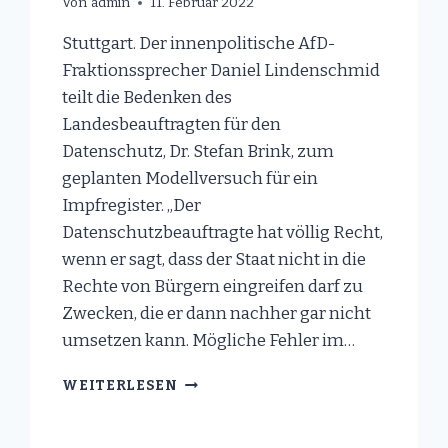
Von
admin
11. Februar 2022
Stuttgart. Der innenpolitische AfD-
Fraktionssprecher Daniel Lindenschmid
teilt die Bedenken des
Landesbeauftragten für den
Datenschutz, Dr. Stefan Brink, zum
geplanten Modellversuch für ein
Impfregister. „Der
Datenschutzbeauftragte hat völlig Recht,
wenn er sagt, dass der Staat nicht in die
Rechte von Bürgern eingreifen darf zu
Zwecken, die er dann nachher gar nicht
umsetzen kann. Mögliche Fehler im…
IMPFREGISTER-
WEITERLESEN
MODELLPROJEKT
IST
„TOTALITÄRER