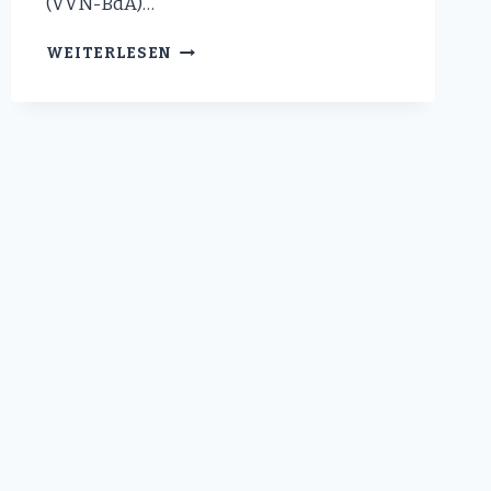
(VVN-BdA)…
NACH
WEITERLESEN
ANTIFA-
VERHARMLOSUNG
VON
NANCY
FAESER
(SPD)
–
SCHLUSS
MIT
DER
RELATIVIERUNG
VON
LINKSEXTREMISMUS!