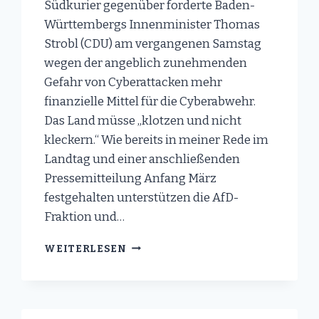
Südkurier gegenüber forderte Baden-
Württembergs Innenminister Thomas
Strobl (CDU) am vergangenen Samstag
wegen der angeblich zunehmenden
Gefahr von Cyberattacken mehr
finanzielle Mittel für die Cyberabwehr.
Das Land müsse „klotzen und nicht
kleckern.“ Wie bereits in meiner Rede im
Landtag und einer anschließenden
Pressemitteilung Anfang März
festgehalten unterstützen die AfD-
Fraktion und…
STROBL
WEITERLESEN
FORDERT
MEHR
FINANZIELLE
MITTEL