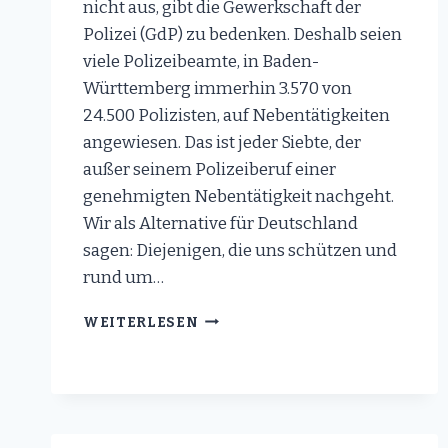
nicht aus, gibt die Gewerkschaft der
Polizei (GdP) zu bedenken. Deshalb seien
viele Polizeibeamte, in Baden-
Württemberg immerhin 3.570 von
24.500 Polizisten, auf Nebentätigkeiten
angewiesen. Das ist jeder Siebte, der
außer seinem Polizeiberuf einer
genehmigten Nebentätigkeit nachgeht.
Wir als Alternative für Deutschland
sagen: Diejenigen, die uns schützen und
rund um…
POLIZISTEN
WEITERLESEN
SIND
AUF
NEBENTÄTIGKEITEN
ANGEWIESEN!