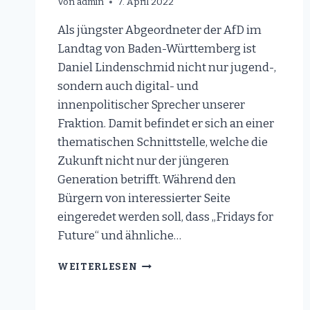
Von
admin
7. April 2022
Als jüngster Abgeordneter der AfD im
Landtag von Baden-Württemberg ist
Daniel Lindenschmid nicht nur jugend-,
sondern auch digital- und
innenpolitischer Sprecher unserer
Fraktion. Damit befindet er sich an einer
thematischen Schnittstelle, welche die
Zukunft nicht nur der jüngeren
Generation betrifft. Während den
Bürgern von interessierter Seite
eingeredet werden soll, dass „Fridays for
Future“ und ähnliche…
IMPFPFLICHT
WEITERLESEN
GESCHEITERT
–
PROTESTE