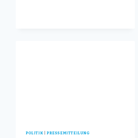
HABEN
SICH
GELOHNT!
POLITIK
|
PRESSEMITTEILUNG