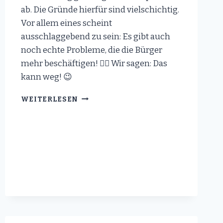
ab. Die Gründe hierfür sind vielschichtig.
Vor allem eines scheint
ausschlaggebend zu sein: Es gibt auch
noch echte Probleme, die die Bürger
mehr beschäftigen! ☝🏻 Wir sagen: Das
kann weg! 😉
DIE
WEITERLESEN
BÜRGER
WOLLEN
KEINE
GENDERSPRACHE