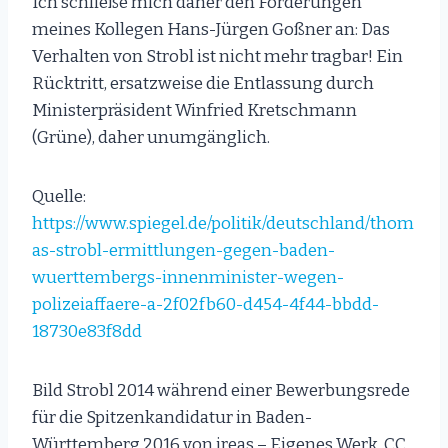
Ich schließe mich daher den Forderungen
meines Kollegen Hans-Jürgen Goßner an: Das
Verhalten von Strobl ist nicht mehr tragbar! Ein
Rücktritt, ersatzweise die Entlassung durch
Ministerpräsident Winfried Kretschmann
(Grüne), daher unumgänglich.
Quelle:
https://www.spiegel.de/politik/deutschland/thom
as-strobl-ermittlungen-gegen-baden-
wuerttembergs-innenminister-wegen-
polizeiaffaere-a-2f02fb60-d454-4f44-bbdd-
18730e83f8dd
Bild Strobl 2014 während einer Bewerbungsrede
für die Spitzenkandidatur in Baden-
Württemberg 2016 von ireas – Eigenes Werk, CC