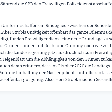
Während die SPD den Freiwilligen Polizeidienst abschaffen
in Uniform schaffen ein Bindeglied zwischen der Behörd
„Aber Strobls Untätigkeit offenbart das ganze Dilemma 
igt, für den Freiwilligendienst eine neue Grundlage zu s
die Grünen können mit Recht und Ordnung nach wie vor 
ch die Landesregierung jetzt ausdrücklich zum Freiwilli
ein Feigenblatt, um die Abhängigkeit von den Grünen zu ka
auch daran erinnern, dass im Oktober 2020 die Landtags
affe die Einhaltung der Maskenpflicht kontrollieren lasse
 sie offenbar gut genug. Also, Herr Strobl, machen Sie endli