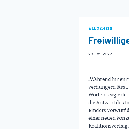
ALLGEMEIN
Freiwilli
29. Juni 2022
„Während Innenmin
verhungern lässt,
Worten reagierte
die Antwort des I
Binders Vorwurf d
einer neuen konze
Koalitionsvertrag