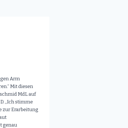
angen Arm
en.“ Mit diesen
enschmid MdL auf
D. „Ich stimme
e zur Erarbeitung
aut
st genau