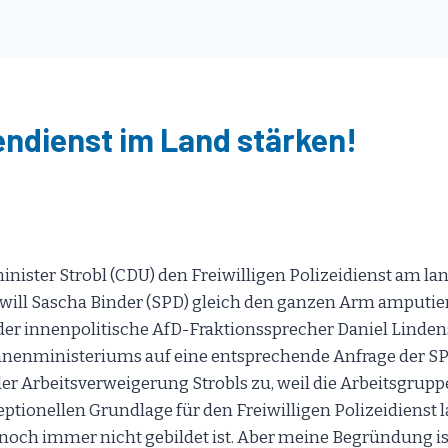
gendienst im Land stärken!
ister Strobl (CDU) den Freiwilligen Polizeidienst am l
 will Sascha Binder (SPD) gleich den ganzen Arm amputier
 der innenpolitische AfD-Fraktionssprecher Daniel Lind
nnenministeriums auf eine entsprechende Anfrage der SP
er Arbeitsverweigerung Strobls zu, weil die Arbeitsgrupp
ptionellen Grundlage für den Freiwilligen Polizeidienst l
 noch immer nicht gebildet ist. Aber meine Begründung i